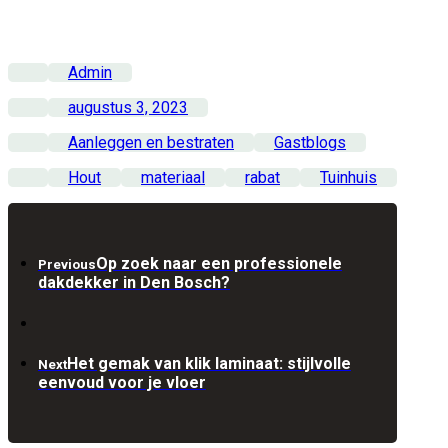
Admin
augustus 3, 2023
Aanleggen en bestraten
Gastblogs
Hout
materiaal
rabat
Tuinhuis
Op zoek naar een professionele
Previous
dakdekker in Den Bosch?
Het gemak van klik laminaat: stijlvolle
Next
eenvoud voor je vloer