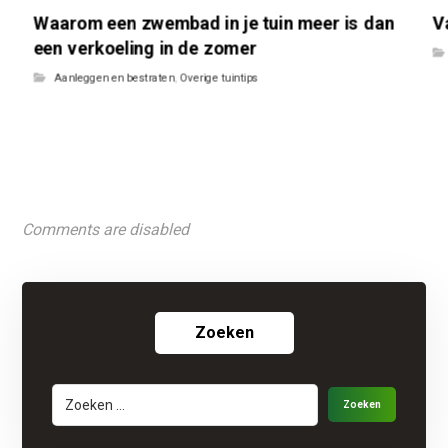
Waarom een zwembad in je tuin meer is dan
V
een verkoeling in de zomer
Aanleggen en bestraten
,
Overige tuintips
Comments are disabled
Zoeken