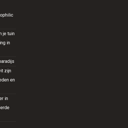
ophilic
je tuin
ng in
paradijs
t zijn
heden en
r in
derde