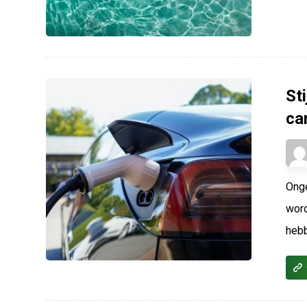
Sti
ca
Onge
word
hebb