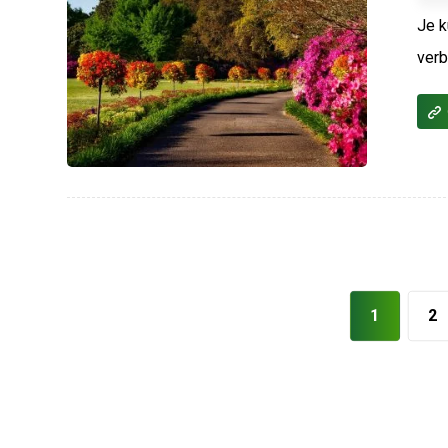
Je k
verb
1
2