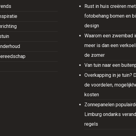
trends
Rust in huis creëren met
fotobehang bomen en bi
nspiratie
design
nrichting
Waarom een zwembad in 
tuin
meer is dan een verkoeli
onderhoud
de zomer
gereedschap
Van tuin naar een buiten
Overkapping in je tuin? Di
de voordelen, mogelijk
kosten
Zonnepanelen populairde
Limburg ondanks veran
regels