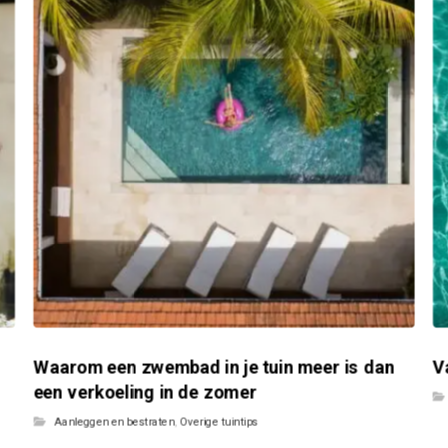
Waarom een zwembad in je tuin meer is dan
V
een verkoeling in de zomer
Aanleggen en bestraten
,
Overige tuintips